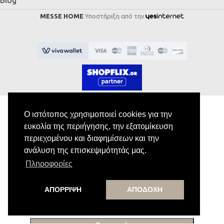
MESSE HOME
Υποστήριξη από την
Ο ιστότοπος χρησιμοποιεί cookies για την
ευκολία της περιήγησης, την εξατομίκευση
Εγγραφή στο Newsletter
περιεχομένου και διαφημίσεων και την
ανάλυση της επισκεψιμότητάς μας.
Κάνε εγγραφή στο newsletter μας για να
Πληροφορίες
λαμβάνεις αποκλειστικές προσφορές.
ΑΠΟΡΡΙΨΗ
ΑΠΟΔΟΧΗ