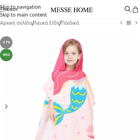
Skip to navigation
ΜΕΝΟΎ
Skip to main content
Αρχική σελίδα
/
Λευκά Είδη
/
Παιδικά
-37%
ΝΈΟ