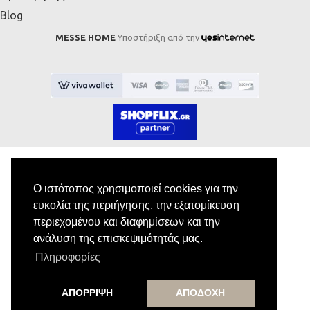
Blog
MESSE HOME
Υποστήριξη από την
Ο ιστότοπος χρησιμοποιεί cookies για την
Εγγραφή στο Newsletter
ευκολία της περιήγησης, την εξατομίκευση
περιεχομένου και διαφημίσεων και την
Κάνε εγγραφή στο newsletter μας για να
ανάλυση της επισκεψιμότητάς μας.
λαμβάνεις αποκλειστικές προσφορές.
Πληροφορίες
ΑΠΟΡΡΙΨΗ
ΑΠΟΔΟΧΗ