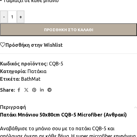
• Ταιριάζει σε κάθε μπάνιο
-
+
ΠΡΟΣΘΉΚΗ ΣΤΟ ΚΑΛΆΘΙ
Πρόσθήκη στην Wishlist
Κωδικός προϊόντος:
CQB-5
Κατηγορία:
Πατάκια
Ετικέτα:
BathMat
Share:
Περιγραφή
Πατάκι Μπάνιου 50x80cm CQB-5 Microfiber (Ανθρακί)
Αναβάθμισε το μπάνιο σου με το πατάκι CQB-5 και
απόλαυσε άνεση σε κάθε βήμα. Η super microfiber επιφάνεια