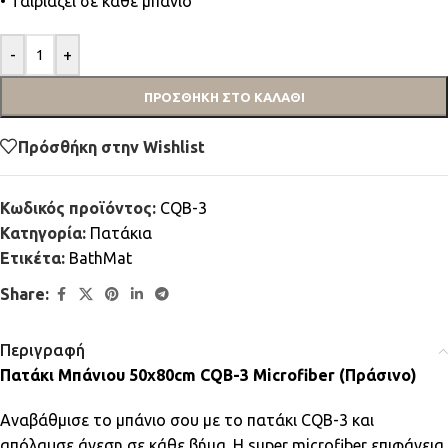
• Ταιριάζει σε κάθε μπάνιο
-
+
ΠΡΟΣΘΉΚΗ ΣΤΟ ΚΑΛΆΘΙ
Πρόσθήκη στην Wishlist
Κωδικός προϊόντος:
CQB-3
Κατηγορία:
Πατάκια
Ετικέτα:
BathMat
Share:
Περιγραφή
Πατάκι Μπάνιου 50x80cm CQB-3 Microfiber (Πράσινο)
Αναβάθμισε το μπάνιο σου με το πατάκι CQB-3 και
απόλαυσε άνεση σε κάθε βήμα. Η super microfiber επιφάνεια