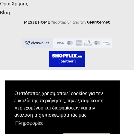
Όροι Χρήσης
Blog
MESSE HOME
Υποστήριξη από την
Εγγραφή στο Newsletter
Ο ιστότοπος χρησιμοποιεί cookies για την
ευκολία της περιήγησης, την εξατομίκευση
Κάνε εγγραφή στο newsletter μας για να
περιεχομένου και διαφημίσεων και την
λαμβάνεις αποκλειστικές προσφορές.
ανάλυση της επισκεψιμότητάς μας.
Πληροφορίες