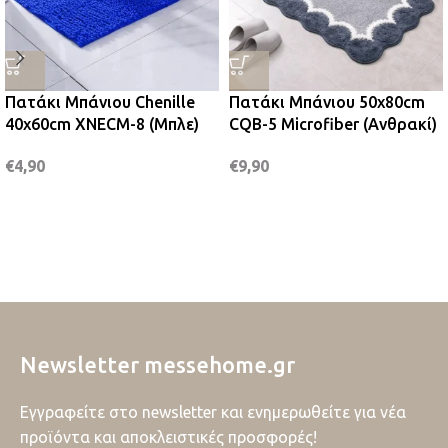
Πατάκι Μπάνιου Chenille
Πατάκι Μπάνιου 50x80cm
40x60cm XNECM-8 (Μπλε)
CQB-5 Microfiber (Ανθρακί)
€
4,90
€
9,90
Newsletter messehome.gr
Εγγραφείτε στο newsletter και ενημερωθείτε για νέα
προϊόντα και αποκλειστικές προσφορές!