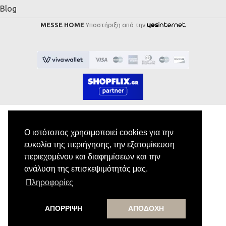
Blog
MESSE HOME
Υποστήριξη από την
Ο ιστότοπος χρησιμοποιεί cookies για την
Εγγραφή στο Newsletter
ευκολία της περιήγησης, την εξατομίκευση
περιεχομένου και διαφημίσεων και την
Κάνε εγγραφή στο newsletter μας για να
ανάλυση της επισκεψιμότητάς μας.
λαμβάνεις αποκλειστικές προσφορές.
Πληροφορίες
ΑΠΟΡΡΙΨΗ
ΑΠΟΔΟΧΗ