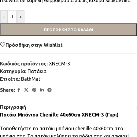
Πλύνετε σε χαμηλή θερμοκρασία χωρίς ισχυρά λευκαντικά
-
+
ΠΡΟΣΘΉΚΗ ΣΤΟ ΚΑΛΆΘΙ
Πρόσθήκη στην Wishlist
Κωδικός προϊόντος:
XNECM-3
Κατηγορία:
Πατάκια
Ετικέτα:
BathMat
Share:
Περιγραφή
Πατάκι Μπάνιου Chenille 40x60cm XNECM-3 (Γκρι)
Τοποθετήστε το πατάκι μπάνιου chenille 40x60cm στο
μπάνιο σας. Το πατάκι καλύπτει τα πόδια σας και αφαιρεί