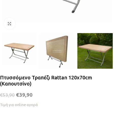
Κλικ για μεγέθυνση
Πτυσσόμενο Τραπέζι Rattan 120x70cm
(Καπουτσίνο)
€
39,90
€
53,90
Τιμή για online αγορά