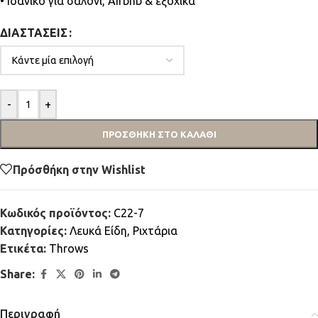
• Ιδανικό για σαλόνι, Airbnb & εξοχικά
ΔΙΑΣΤΆΣΕΙΣ
-
+
ΠΡΟΣΘΉΚΗ ΣΤΟ ΚΑΛΆΘΙ
Πρόσθήκη στην Wishlist
Κωδικός προϊόντος:
C22-7
Κατηγορίες:
Λευκά Είδη
,
Ριχτάρια
Ετικέτα:
Throws
Share:
Περιγραφή