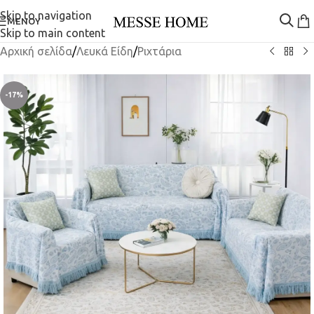
Skip to navigation
ΜΕΝΟΎ
Skip to main content
Αρχική σελίδα
/
Λευκά Είδη
/
Ριχτάρια
-17%