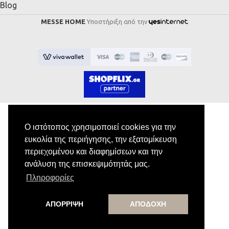
Blog
MESSE HOME
Υποστήριξη από την
Ο ιστότοπος χρησιμοποιεί cookies για την
Εγγραφή στο Newsletter
ευκολία της περιήγησης, την εξατομίκευση
περιεχομένου και διαφημίσεων και την
ανάλυση της επισκεψιμότητάς μας.
Κάνε εγγραφή στο newsletter μας για να
Πληροφορίες
λαμβάνεις αποκλειστικές προσφορές.
ΑΠΟΡΡΙΨΗ
ΑΠΟΔΟΧΗ