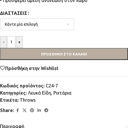
• Προσφέρει άμεση ανανέωση στον χώρο
ΔΙΑΣΤΆΣΕΙΣ
-
+
ΠΡΟΣΘΉΚΗ ΣΤΟ ΚΑΛΆΘΙ
Πρόσθήκη στην Wishlist
Κωδικός προϊόντος:
C24-7
Κατηγορίες:
Λευκά Είδη
,
Ριχτάρια
Ετικέτα:
Throws
Share:
Περιγραφή