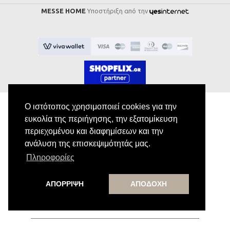
MESSE HOME
Υποστήριξη από την
Ο ιστότοπος χρησιμοποιεί cookies για την
ευκολία της περιήγησης, την εξατομίκευση
Εγγραφή στο Newsletter
περιεχομένου και διαφημίσεων και την
ανάλυση της επισκεψιμότητάς μας.
Κάνε εγγραφή στο newsletter μας για να
Πληροφορίες
λαμβάνεις αποκλειστικές προσφορές.
ΑΠΟΡΡΙΨΗ
ΑΠΟΔΟΧΗ
Εγγραφή