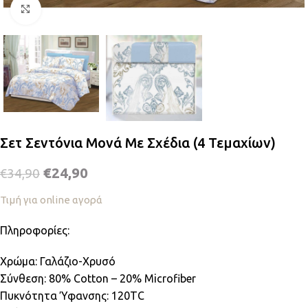
Κλικ για μεγέθυνση
Σετ Σεντόνια Μονά Με Σχέδια (4 Τεμαχίων)
€
24,90
€
34,90
Τιμή για online αγορά
Πληροφορίες:
Χρώμα: Γαλάζιο-Χρυσό
Σύνθεση: 80% Cotton – 20% Microfiber
Πυκνότητα Ύφανσης: 120TC