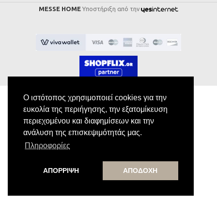
MESSE HOME
Υποστήριξη από την
Ο ιστότοπος χρησιμοποιεί cookies για την
ευκολία της περιήγησης, την εξατομίκευση
Εγγραφή στο Newsletter
περιεχομένου και διαφημίσεων και την
ανάλυση της επισκεψιμότητάς μας.
Πληροφορίες
Κάνε εγγραφή στο newsletter μας για να
λαμβάνεις αποκλειστικές προσφορές.
ΑΠΟΡΡΙΨΗ
ΑΠΟΔΟΧΗ
Εγγραφή