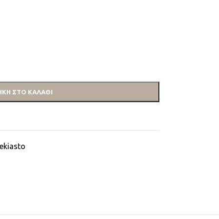
ΚΗ ΣΤΟ ΚΑΛΆΘΙ
lekiasto
η