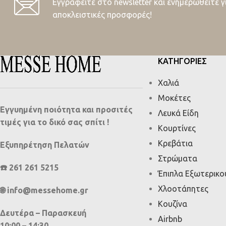
Εγγραφείτε στο newsletter και ενημερωθείτε γ
αποκλειστικές προσφορές!
ΚΑΤΗΓΟΡΙΕΣ
Χαλιά
Μοκέτες
Εγγυημένη ποιότητα και προσιτές
Λευκά Είδη
τιμές για το δικό σας σπίτι !
Κουρτίνες
Κρεβάτια
Εξυπηρέτηση Πελατών
Στρώματα
☎️ 261 261 5215
Έπιπλα Εξωτερικ
Χλοοτάπητες
🌐 info@messehome.gr
Κουζίνα
Δευτέρα – Παρασκευή
Airbnb
10:00 – 14:30