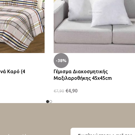
-38%
νά Καρό (4
Γέμισμα Διακοσμητικής
Μαξιλαροθήκης 45x45cm
€
4,90
€
7,90