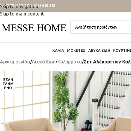
ΑΛΕΣΤΕ ΜΑΣ ΣΤΟ 2612 615 215
Skip to navigation
Skip to main content
ΧΑΛΙΆ
ΜΟΚΈΤΕΣ
ΛΕΥΚΆ ΕΊΔΗ
ΚΟΥΡΤΊΝ
Αρχική σελίδα
/
Λευκά Είδη
/
Καλύμματα
/
Σετ Αλέκιαστων Καλ
ΕΞΑΝ
ΤΛΗΜ
ΈΝΟ