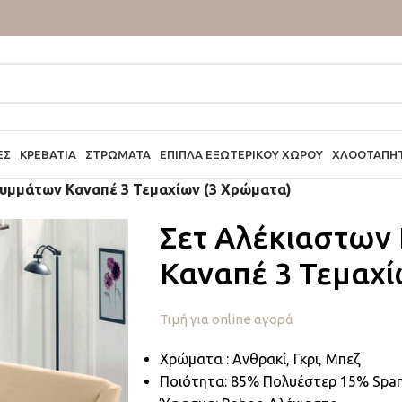
ΕΣ
ΚΡΕΒΆΤΙΑ
ΣΤΡΏΜΑΤΑ
ΈΠΙΠΛΑ ΕΞΩΤΕΡΙΚΟΎ ΧΏΡΟΥ
ΧΛΟΟΤΆΠΗ
υμμάτων Καναπέ 3 Τεμαχίων (3 Χρώματα)
Σετ Αλέκιαστων
Καναπέ 3 Τεμαχί
Τιμή για online αγορά
Χρώματα : Ανθρακί, Γκρι, Μπεζ
Ποιότητα: 85% Πολυέστερ 15% Spa