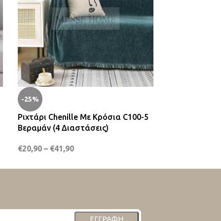
-25%
-25%
Ριχτάρι Chenille Με Κρόσια C100-5
Ριχτάρι Cheni
Βεραμάν (4 Διαστάσεις)
Cappuccino (4
€
20,90
–
€
41,90
€
26,90
€
35,90
ΕΓΓΡΑΦΉ