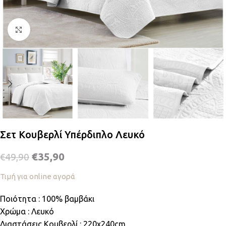
Κλικ για μεγέθυνση
Σετ Κουβερλί Υπέρδιπλο Λευκό
€
35,90
€
49,90
Τιμή για online αγορά
Ποιότητα : 100% βαμβάκι
Χρώμα : Λευκό
Διαστάσεις Κουβερλί : 220x240cm