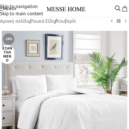
Skip to navigation
ΜΕΝΟΎ
Skip to main content
Αρχική σελίδα
/
Λευκά Είδη
/
Κουβερλί
-28%
ΕΞΑΝ
ΤΛΗ
ΜΈΝ
Ο