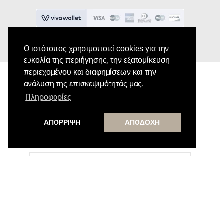
Ο ιστότοπος χρησιμοποιεί cookies για την
ευκολία της περιήγησης, την εξατομίκευση
περιεχομένου και διαφημίσεων και την
ανάλυση της επισκεψιμότητάς μας.
Εγγραφή στο Newsletter
Πληροφορίες
ΑΠΟΡΡΙΨΗ
ΑΠΟΔΟΧΗ
Κάνε εγγραφή στο newsletter μας για να
λαμβάνεις αποκλειστικές προσφορές.
Εγγραφή