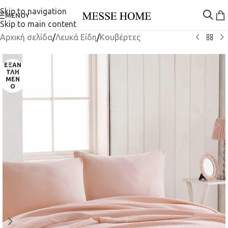
Skip to navigation
ΜΕΝΟΎ
Skip to main content
Αρχική σελίδα
/
Λευκά Είδη
/
Κουβέρτες
ΕΞΑΝ
ΤΛΗ
ΜΈΝ
Ο