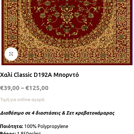
Κλικ για μεγέθυνση
Χαλί Classic D192A Μπορντό
€
39,00
–
€
125,00
Τιμή για online αγορά
Διαθέσιμο σε 4 διαστάσεις & Σετ κρεβατοκάμαρας
Ποιότητα:
100% Polypropylene
Βάρος:
1.850gr/m²