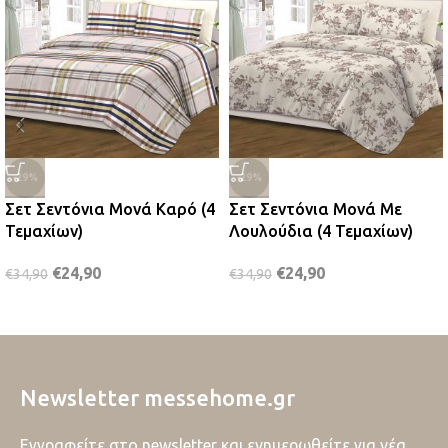
-29%
-29%
Σετ Σεντόνια Μονά Καρό (4
Σετ Σεντόνια Μονά Με
Τεμαχίων)
Λουλούδια (4 Τεμαχίων)
€
24,90
€
24,90
€
34,90
€
34,90
Newsletter messehome.gr
Εγγραφείτε στο newsletter και ενημερωθείτε για νέα