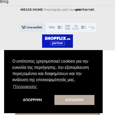
Blog
MESSE HOME
Υποστήριξη από την
Ο ιστότοπος χρησιμοποιεί cookies για την
ευκολία της περιήγησης, την εξατομίκευση
Εγγραφή στο Newsletter
περιεχομένου και διαφημίσεων και την
ανάλυση της επισκεψιμότητάς μας.
Κάνε εγγραφή στο newsletter μας για να
Πληροφορίες
λαμβάνεις αποκλειστικές προσφορές.
ΑΠΟΡΡΙΨΗ
ΑΠΟΔΟΧΗ