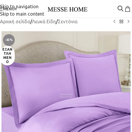
Skip to navigation
ΜΕΝΟΎ
Skip to main content
Αρχική σελίδα
/
Λευκά Είδη
/
Σεντόνια
-43%
ΕΞΑΝ
ΤΛΗ
ΜΈΝ
Ο