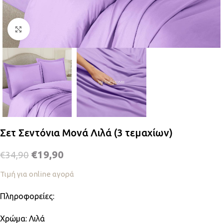
Κλικ για μεγέθυνση
Σετ Σεντόνια Μονά Λιλά (3 τεμαχίων)
€
19,90
€
34,90
Τιμή για online αγορά
Πληροφορείες:
Χρώμα: Λιλά