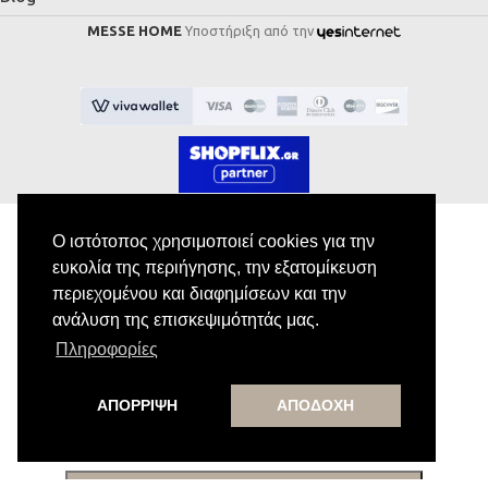
MESSE HOME
Υποστήριξη από την
Ο ιστότοπος χρησιμοποιεί cookies για την
ευκολία της περιήγησης, την εξατομίκευση
Εγγραφή στο Newsletter
περιεχομένου και διαφημίσεων και την
ανάλυση της επισκεψιμότητάς μας.
Κάνε εγγραφή στο newsletter μας για να
Πληροφορίες
λαμβάνεις αποκλειστικές προσφορές.
ΑΠΟΡΡΙΨΗ
ΑΠΟΔΟΧΗ
Εγγραφή