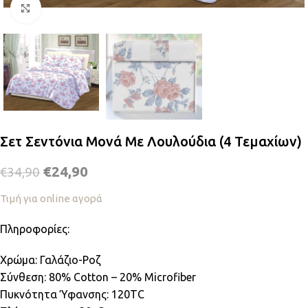
Κλικ για μεγέθυνση
Σετ Σεντόνια Μονά Με Λουλούδια (4 Τεμαχίων)
€
24,90
€
34,90
Τιμή για online αγορά
Πληροφορίες:
Χρώμα: Γαλάζιο-Ροζ
Σύνθεση: 80% Cotton – 20% Microfiber
Πυκνότητα Ύφανσης: 120TC