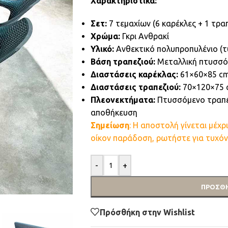
Χαρακτηριστικά:
Σετ:
7 τεμαχίων (6 καρέκλες + 1 τραπ
Χρώμα:
Γκρι Ανθρακί
Υλικό:
Ανθεκτικό πολυπροπυλένιο (τ
Βάση τραπεζιού:
Μεταλλική πτυσσό
Διαστάσεις καρέκλας:
61×60×85 c
Διαστάσεις τραπεζιού:
70×120×75 
Πλεονεκτήματα:
Πτυσσόμενο τραπέζι
αποθήκευση
Σημείωση
: Η αποστολή γίνεται μέχρ
οίκον παράδοση, ρωτήστε για τυχόν
-
+
ΠΡΟΣΘΉ
Πρόσθήκη στην Wishlist