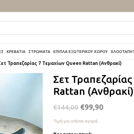
ΕΣ
ΚΡΕΒΆΤΙΑ
ΣΤΡΏΜΑΤΑ
ΈΠΙΠΛΑ ΕΞΩΤΕΡΙΚΟΎ ΧΏΡΟΥ
ΧΛΟΟΤΆΠΗ
Σετ Τραπεζαρίας 7 Τεμαχίων Queen Rattan (Ανθρακί)
Σετ Τραπεζαρίας
Rattan (Ανθρακί)
€
99,90
€
144,00
Τιμή για online αγορά