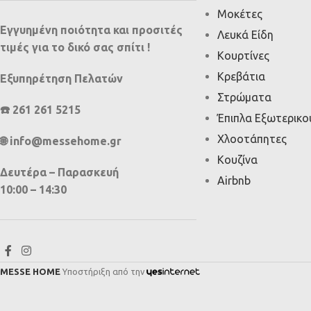
Μοκέτες
Εγγυημένη ποιότητα και προσιτές
Λευκά Είδη
τιμές για το δικό σας σπίτι !
Κουρτίνες
Κρεβάτια
Εξυπηρέτηση Πελατών
Στρώματα
☎️ 261 261 5215
Έπιπλα Εξωτερικ
Χλοοτάπητες
🌐 info@messehome.gr
Κουζίνα
Δευτέρα – Παρασκευή
Airbnb
10:00 – 14:30
MESSE HOME
Υποστήριξη από την