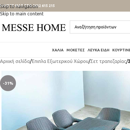
ΑΛΕΣΤΕ ΜΑΣ ΣΤΟ 2612 615 215
Skip to navigation
Skip to main content
ΧΑΛΙΆ
ΜΟΚΈΤΕΣ
ΛΕΥΚΆ ΕΊΔΗ
ΚΟΥΡΤΊΝ
Αρχική σελίδα
/
Έπιπλα Εξωτερικού Χώρου
/
Σετ τραπεζαρίας
/
-31%