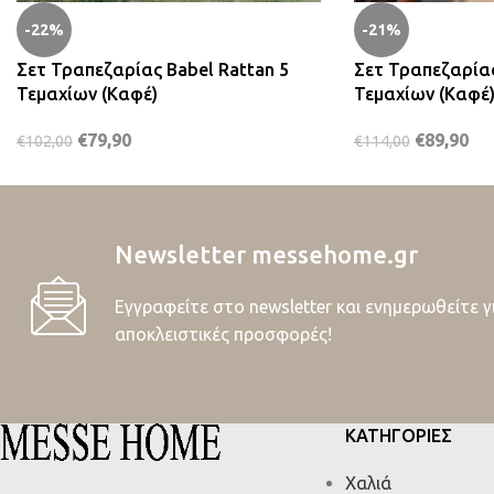
-22%
-21%
Σετ Τραπεζαρίας Babel Rattan 5
Σετ Τραπεζαρίας
Τεμαχίων (Καφέ)
Τεμαχίων (Καφέ
€
79,90
€
89,90
€
102,00
€
114,00
Newsletter messehome.gr
Εγγραφείτε στο newsletter και ενημερωθείτε γ
αποκλειστικές προσφορές!
ΚΑΤΗΓΟΡΙΕΣ
Χαλιά