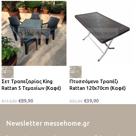
-21%
-26%
Σετ Τραπεζαρίας King
Πτυσσόμενο Τραπέζι
Rattan 5 Τεμαχίων (Καφέ)
Rattan 120x70cm (Καφέ)
€
89,90
€
39,90
€
114,00
€
53,90
Newsletter messehome.gr