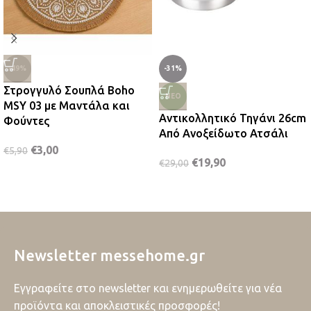
-49%
-31%
Στρογγυλό Σουπλά Boho
ΝΈΟ
MSY 03 με Μαντάλα και
Αντικολλητικό Τηγάνι 26cm
Φούντες
Από Ανοξείδωτο Ατσάλι
€
3,00
€
5,90
€
19,90
€
29,00
Newsletter messehome.gr
Εγγραφείτε στο newsletter και ενημερωθείτε για νέα
προϊόντα και αποκλειστικές προσφορές!