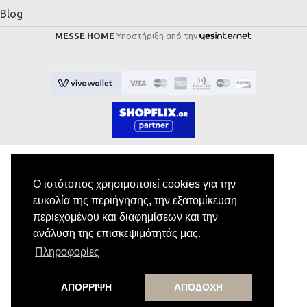
Blog
MESSE HOME
Υποστήριξη από την
Ο ιστότοπος χρησιμοποιεί cookies για την
Εγγραφή στο Newsletter
ευκολία της περιήγησης, την εξατομίκευση
περιεχομένου και διαφημίσεων και την
Κάνε εγγραφή στο newsletter μας για να
ανάλυση της επισκεψιμότητάς μας.
λαμβάνεις αποκλειστικές προσφορές.
Πληροφορίες
ΑΠΟΡΡΙΨΗ
ΑΠΟΔΟΧΗ