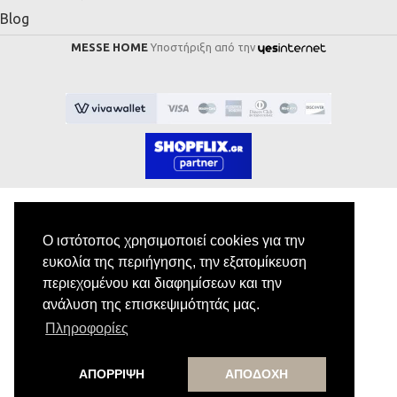
Blog
MESSE HOME
Υποστήριξη από την
Ο ιστότοπος χρησιμοποιεί cookies για την
Εγγραφή στο Newsletter
ευκολία της περιήγησης, την εξατομίκευση
περιεχομένου και διαφημίσεων και την
Κάνε εγγραφή στο newsletter μας για να
ανάλυση της επισκεψιμότητάς μας.
λαμβάνεις αποκλειστικές προσφορές.
Πληροφορίες
ΑΠΟΡΡΙΨΗ
ΑΠΟΔΟΧΗ