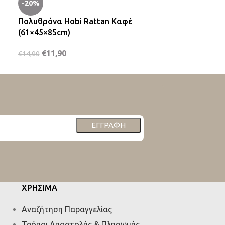
-20%
-20%
Πολυθρόνα Hobi Rattan Καφέ
Πολυθρόνα Qu
(61×45×85cm)
58×45×85cm (
€
11,90
€
11,90
€
14,90
€
14,90
ΕΓΓΡΑΦΉ
ΧΡΗΣΙΜΑ
Αναζήτηση Παραγγελίας
Τρόποι Αποστολής & Πληρωμής