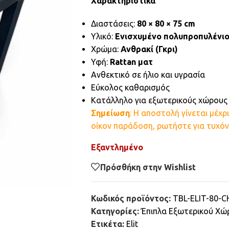
Χαρακτηριστικά
Διαστάσεις:
80 × 80 × 75 cm
Υλικό:
Ενισχυμένο πολυπροπυλένι
Χρώμα:
Ανθρακί (Γκρι)
Υφή:
Rattan ματ
Ανθεκτικό σε ήλιο και υγρασία
Εύκολος καθαρισμός
Κατάλληλο για εξωτερικούς χώρους
Σημείωση
: Η αποστολή γίνεται μέχρ
οίκον παράδοση, ρωτήστε για τυχόν
Εξαντλημένο
Πρόσθήκη στην Wishlist
Κωδικός προϊόντος:
TBL-ELIT-80-C
Κατηγορίες:
Έπιπλα Εξωτερικού Χώ
Ετικέτα:
Elit