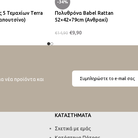
-34%
 5 Τεμαχίων Terra
Πολυθρόνα Babel Rattan
απουτσίνο)
52×42×79cm (Ανθρακί)
€
9,90
€
14,90
ια νέα προϊόντα και
ΚΑΤΑΣΤΗΜΑΤΑ
Σχετικά με εμάς
Κατάστημα Πάτρας