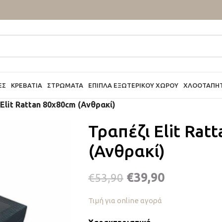
ΕΣ
ΚΡΕΒΆΤΙΑ
ΣΤΡΏΜΑΤΑ
ΈΠΙΠΛΑ ΕΞΩΤΕΡΙΚΟΎ ΧΏΡΟΥ
ΧΛΟΟΤΆΠΗ
 Elit Rattan 80x80cm (Ανθρακί)
Τραπέζι Elit Rat
(Ανθρακί)
€
39,90
€
53,90
Τιμή για online αγορά