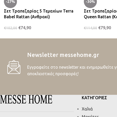
-27%
-30%
Σετ Τραπεζαρίας 5 Τεμαχίων Terra
Σετ Τραπεζαρίας
Babel Rattan (Ανθρακί)
Queen Rattan (Κ
€
74,90
€
79,90
€
102,00
€
114,00
Newsletter messehome.gr
Εγγραφείτε στο newsletter και ενημερωθείτε γ
αποκλειστικές προσφορές!
ΚΑΤΗΓΟΡΙΕΣ
Χαλιά
Μοκέτες