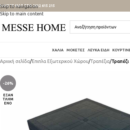
ΑΛΕΣΤΕ ΜΑΣ ΣΤΟ 2612 615 215
Skip to navigation
Skip to main content
ΧΑΛΙΆ
ΜΟΚΈΤΕΣ
ΛΕΥΚΆ ΕΊΔΗ
ΚΟΥΡΤΊΝ
Αρχική σελίδα
/
Έπιπλα Εξωτερικού Χώρου
/
Τραπέζια
/
Τραπέζι
-26%
ΕΞΑΝ
ΤΛΗΜ
ΈΝΟ