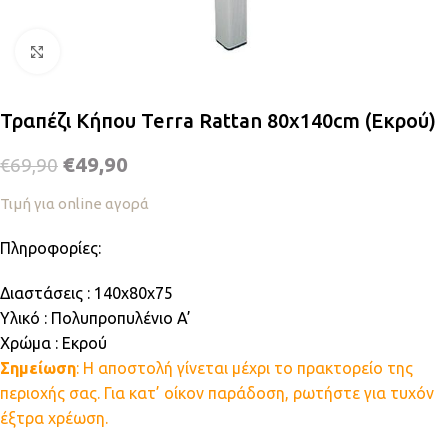
Κλικ για μεγέθυνση
Τραπέζι Κήπου Terra Rattan 80x140cm (Εκρού)
€
49,90
€
69,90
Τιμή για online αγορά
Πληροφορίες:
Διαστάσεις : 140x80x75
Υλικό : Πολυπροπυλένιο A’
Χρώμα : Εκρού
Σημείωση
: Η αποστολή γίνεται μέχρι το πρακτορείο της
περιοχής σας. Για κατ’ οίκον παράδοση, ρωτήστε για τυχόν
έξτρα χρέωση.