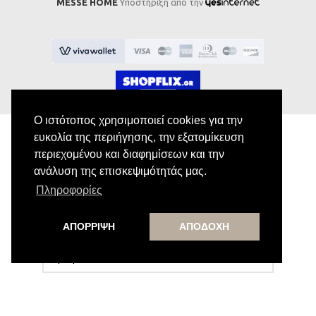
MESSE HOME
Υποστήριξη από την
Ο ιστότοπος χρησιμοποιεί cookies για την
ευκολία της περιήγησης, την εξατομίκευση
περιεχομένου και διαφημίσεων και την
Εγγραφή στο Newsletter
ανάλυση της επισκεψιμότητάς μας.
Πληροφορίες
Κάνε εγγραφή στο newsletter μας για να
λαμβάνεις αποκλειστικές προσφορές.
ΑΠΟΡΡΙΨΗ
ΑΠΟΔΟΧΗ
Εγγραφή