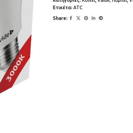
Κατηγορίες:
Κοινές Value
,
Λάμπες V
Ετικέτα:
ATC
Share: