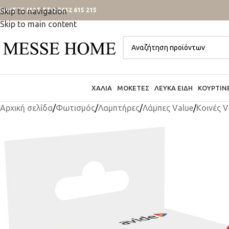
ΑΛΕΣΤΕ ΜΑΣ ΣΤΟ 2612 615 215
Skip to navigation
Skip to main content
ΧΑΛΙΆ
ΜΟΚΈΤΕΣ
ΛΕΥΚΆ ΕΊΔΗ
ΚΟΥΡΤΊΝ
Αρχική σελίδα
/
Φωτισμός
/
Λαμπτήρες
/
Λάμπες Value
/
Κοινές V