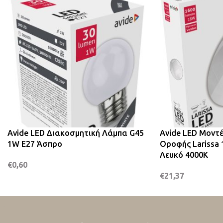
Avide LED Διακοσμητική Λάμπα G45
Avide LED Μοντ
1W E27 Άσπρο
Οροφής Larissa
Λευκό 4000K
€
0,60
€
21,37