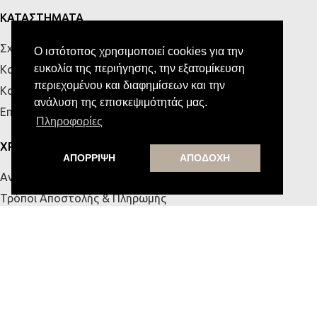
ΚΑΤΑΣΤΗΜΑΤΑ
Σχετικά με εμάς
Ο ιστότοπος χρησιμοποιεί cookies για την
ευκολία της περιήγησης, την εξατομίκευση
Κατάστημα Πάτρας
περιεχομένου και διαφημίσεων και την
Κατάστημα Κρήτης
ανάλυση της επισκεψιμότητάς μας.
Επικοινωνία
Πληροφορίες
ΧΡΗΣΙΜΑ
ΑΠΟΡΡΙΨΗ
ΑΠΟΔΟΧΗ
Αναζήτηση Παραγγελίας
Τρόποι Αποστολής & Πληρωμής
Πολιτική Απορρήτου
Όροι Χρήσης
Blog
MESSE HOME
Υποστήριξη από την