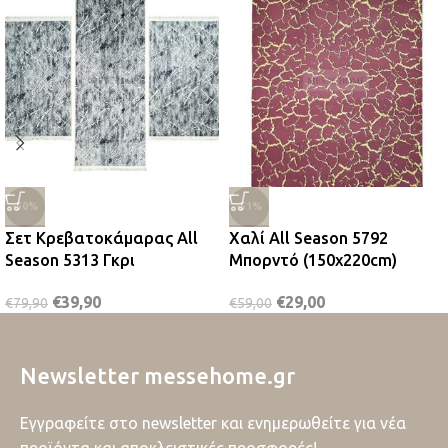
-50%
-51%
Σετ Κρεβατοκάμαρας All
Χαλί All Season 5792
Season 5313 Γκρι
Μπορντό (150x220cm)
€
39,90
€
29,00
€
79,90
€
59,00
Newsletter messehome.gr
Εγγραφείτε στο newsletter και ενημερωθείτε για νέα
προϊόντα και αποκλειστικές προσφορές!