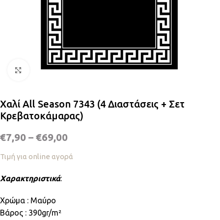
Κλικ για μεγέθυνση
Χαλί All Season 7343 (4 Διαστάσεις + Σετ
Κρεβατοκάμαρας)
€
7,90
–
€
69,00
Τιμή για online αγορά
Χαρακτηριστικά
:
Χρώμα : Μαύρο
Βάρος : 390gr/m²