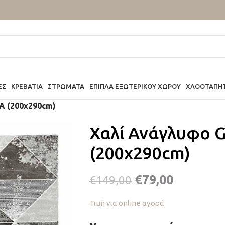
ΕΣ
ΚΡΕΒΆΤΙΑ
ΣΤΡΏΜΑΤΑ
ΈΠΙΠΛΑ ΕΞΩΤΕΡΙΚΟΎ ΧΏΡΟΥ
ΧΛΟΟΤΆΠΗ
A (200x290cm)
Χαλί Ανάγλυφο G
(200x290cm)
€
79,00
€
149,00
Τιμή για online αγορά