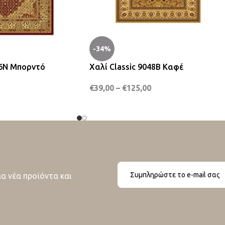
-34%
46N Μπορντό
Χαλί Classic 9048B Καφέ
€
39,00
–
€
125,00
ια νέα προϊόντα και