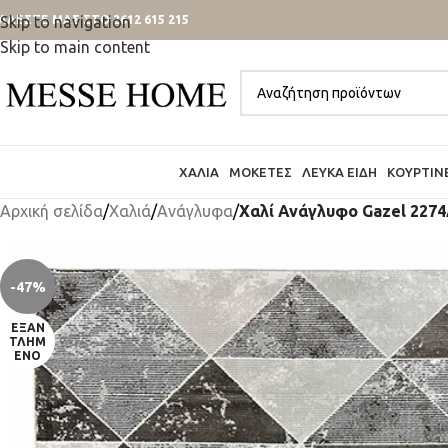
ΑΛΕΣΤΕ ΜΑΣ ΣΤΟ 2612 615 215
Skip to navigation
Skip to main content
ΧΑΛΙΆ
ΜΟΚΈΤΕΣ
ΛΕΥΚΆ ΕΊΔΗ
ΚΟΥΡΤΊΝ
Αρχική σελίδα
/
Χαλιά
/
Ανάγλυφα
/
Χαλί Ανάγλυφο Gazel 2274
-47%
ΕΞΑΝ
ΤΛΗΜ
ΈΝΟ