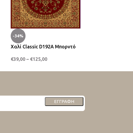
-50%
-34%
Χαλί Shaggy 
Χαλί Classic D192A Μπορντό
€
85,00
€
169,00
€
39,00
–
€
125,00
ΕΓΓΡΑΦΉ