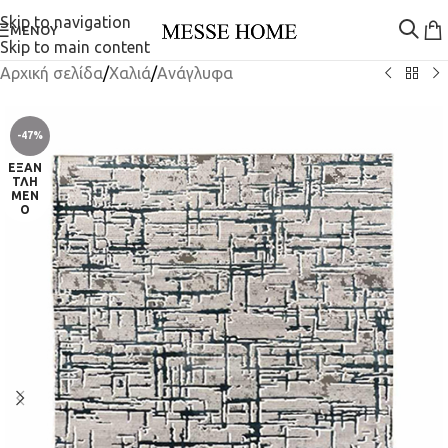
Skip to navigation
ΜΕΝΟΎ
Skip to main content
Αρχική σελίδα
/
Χαλιά
/
Ανάγλυφα
-47%
ΕΞΑΝ
ΤΛΗ
ΜΈΝ
Ο