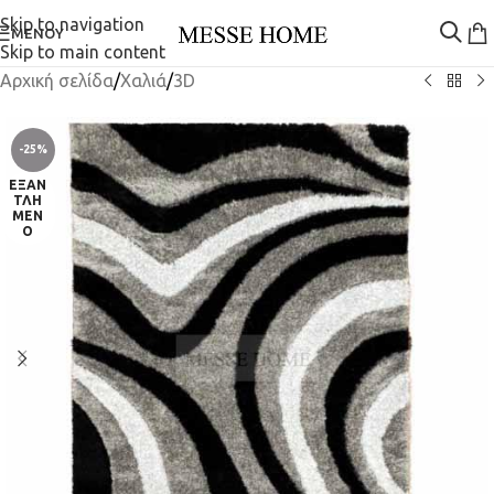
Skip to navigation
ΜΕΝΟΎ
Skip to main content
Αρχική σελίδα
/
Χαλιά
/
3D
-25%
ΕΞΑΝ
ΤΛΗ
ΜΈΝ
Ο