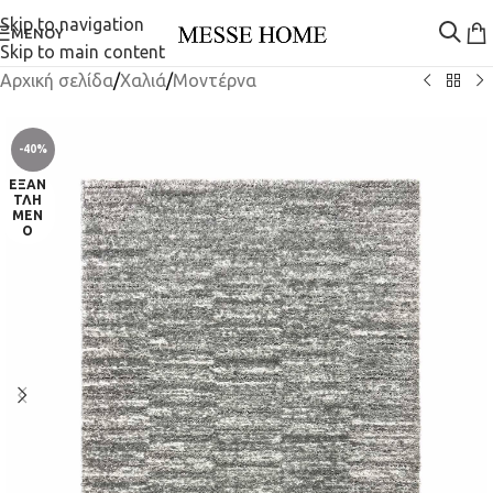
Skip to navigation
ΜΕΝΟΎ
Skip to main content
Αρχική σελίδα
/
Χαλιά
/
Μοντέρνα
-40%
ΕΞΑΝ
ΤΛΗ
ΜΈΝ
Ο