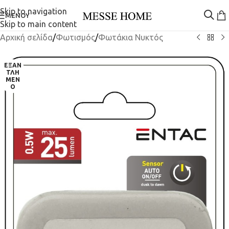
Skip to navigation
ΜΕΝΟΎ
Skip to main content
Αρχική σελίδα
/
Φωτισμός
/
Φωτάκια Νυκτός
ΕΞΑΝ
ΤΛΗ
ΜΈΝ
Ο