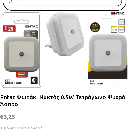
Κλικ για μεγέθυνση
Entac Φωτάκι Νυκτός 0.5W Τετράγωνο Ψυχρό
Άσπρο
€
3,25
Τιμή για online αγορά