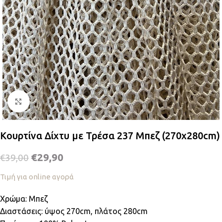
Κλικ για μεγέθυνση
Κουρτίνα Δίχτυ με Τρέσα 237 Μπεζ (270x280cm)
€
29,90
€
39,00
Τιμή για online αγορά
Χρώμα: Μπεζ
Διαστάσεις: ύψος 270cm, πλάτος 280cm