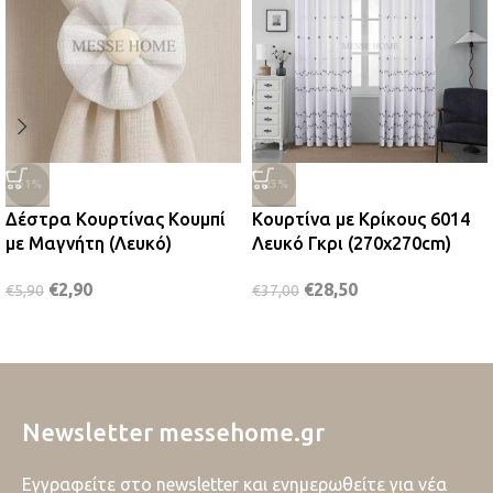
-51%
-23%
Δέστρα Κουρτίνας Κουμπί
Κουρτίνα με Κρίκους 6014
με Μαγνήτη (Λευκό)
Λευκό Γκρι (270x270cm)
€
2,90
€
28,50
€
5,90
€
37,00
Newsletter messehome.gr
Εγγραφείτε στο newsletter και ενημερωθείτε για νέα