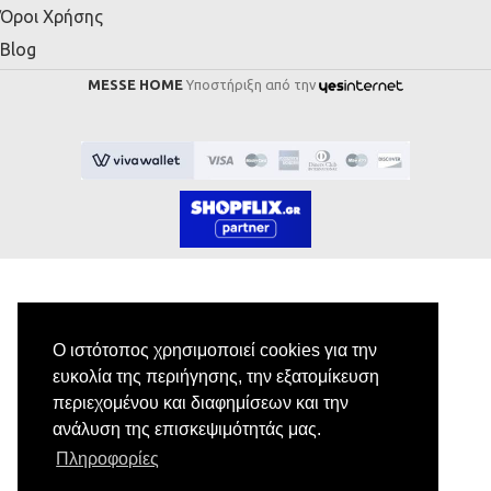
Όροι Χρήσης
Blog
MESSE HOME
Υποστήριξη από την
Εγγραφή στο Newsletter
Ο ιστότοπος χρησιμοποιεί cookies για την
ευκολία της περιήγησης, την εξατομίκευση
Κάνε εγγραφή στο newsletter μας για να
περιεχομένου και διαφημίσεων και την
λαμβάνεις αποκλειστικές προσφορές.
ανάλυση της επισκεψιμότητάς μας.
Πληροφορίες