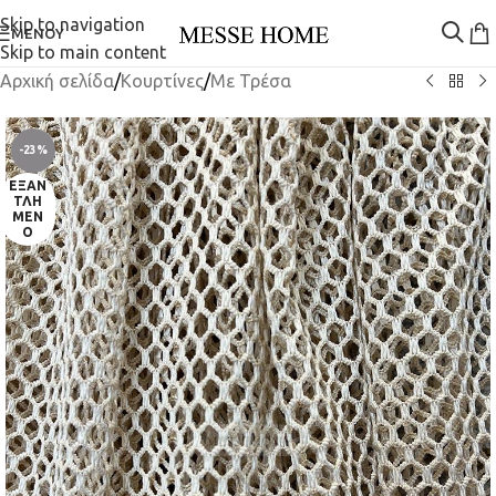
Skip to navigation
ΜΕΝΟΎ
Skip to main content
Αρχική σελίδα
/
Κουρτίνες
/
Mε Τρέσα
-23%
ΕΞΑΝ
ΤΛΗ
ΜΈΝ
Ο