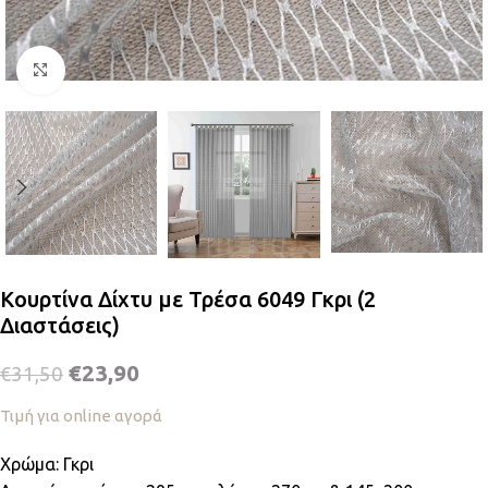
Κλικ για μεγέθυνση
Κουρτίνα Δίχτυ με Τρέσα 6049 Γκρι (2
Διαστάσεις)
€
23,90
€
31,50
Τιμή για online αγορά
Χρώμα: Γκρι