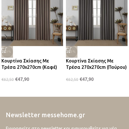
-23%
-23%
Κουρτίνα Σκίασης Με
Κουρτίνα Σκίασης Με
Τρέσα 270x270cm (Καφέ)
Τρέσα 270x270cm (Πούρου)
€
47,90
€
47,90
€
62,50
€
62,50
Newsletter messehome.gr
Εγγραφείτε στο newsletter και ενημερωθείτε για νέα