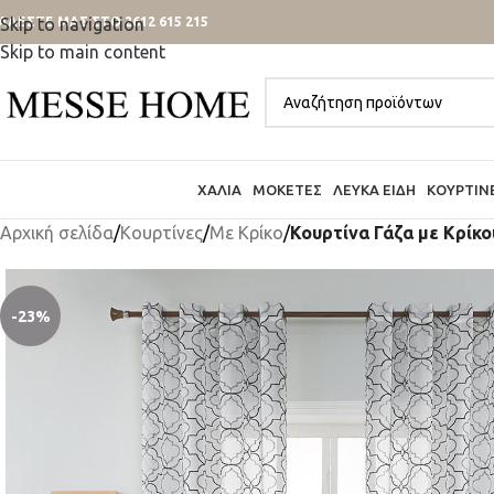
ΑΛΕΣΤΕ ΜΑΣ ΣΤΟ 2612 615 215
Skip to navigation
Skip to main content
ΧΑΛΙΆ
ΜΟΚΈΤΕΣ
ΛΕΥΚΆ ΕΊΔΗ
ΚΟΥΡΤΊΝ
Αρχική σελίδα
/
Κουρτίνες
/
Mε Κρίκο
/
Κουρτίνα Γάζα με Κρίκ
-23%