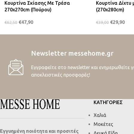
Κουρτίνα Σκίασης Με Τρέσα
Κουρτίνα Δίχτυ 
270x270cm (Πούρου)
(270x280cm)
€
47,90
€
29,90
€
62,50
€
39,00
Newsletter messehome.gr
Εγγραφείτε στο newsletter και ενημερωθείτε γ
αποκλειστικές προσφορές!
ΚΑΤΗΓΟΡΙΕΣ
Χαλιά
Μοκέτες
Εγγυημένη ποιότητα και προσιτές
Λευκά Είδη