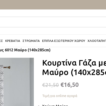
ΕΣ
ΚΡΕΒΆΤΙΑ
ΣΤΡΏΜΑΤΑ
ΈΠΙΠΛΑ ΕΞΩΤΕΡΙΚΟΎ ΧΏΡΟΥ
ΧΛΟΟΤΆΠΗ
ους 6012 Μαύρο (140x285cm)
Κουρτίνα Γάζα μ
Μαύρο (140x285
€
16,50
€
21,50
Τιμή για online αγορά