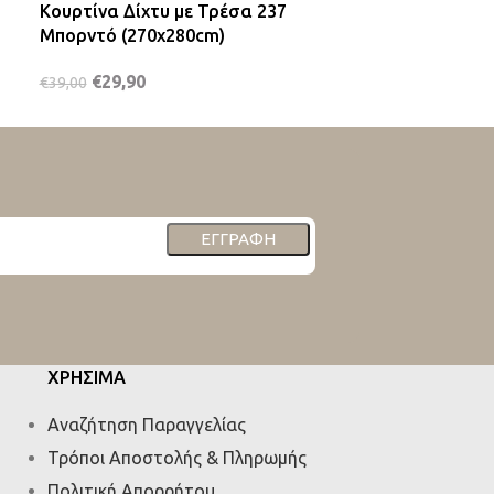
Κουρτίνα Δίχτυ με Τρέσα 237
Κουρτίνα Γάζ
Μπορντό (270x280cm)
Γκρι (140x270
€
29,90
€
14,90
€
39,00
€
21,50
ΕΓΓΡΑΦΉ
ΧΡΗΣΙΜΑ
Αναζήτηση Παραγγελίας
Τρόποι Αποστολής & Πληρωμής
Πολιτική Απορρήτου