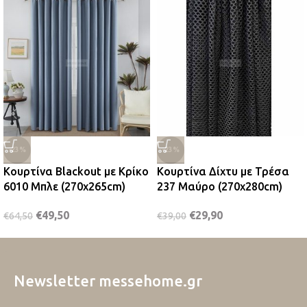
-23%
-23%
Κουρτίνα Blackout με Κρίκο
Κουρτίνα Δίχτυ με Τρέσα
6010 Μπλε (270x265cm)
237 Μαύρο (270x280cm)
€
49,50
€
29,90
€
64,50
€
39,00
Newsletter messehome.gr