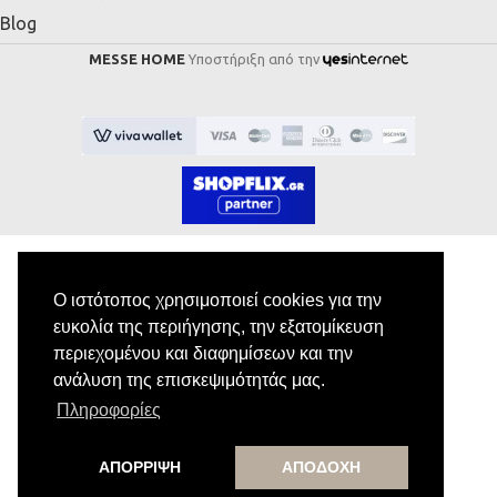
Blog
MESSE HOME
Υποστήριξη από την
Ο ιστότοπος χρησιμοποιεί cookies για την
Εγγραφή στο Newsletter
ευκολία της περιήγησης, την εξατομίκευση
περιεχομένου και διαφημίσεων και την
Κάνε εγγραφή στο newsletter μας για να
ανάλυση της επισκεψιμότητάς μας.
λαμβάνεις αποκλειστικές προσφορές.
Πληροφορίες
ΑΠΟΡΡΙΨΗ
ΑΠΟΔΟΧΗ