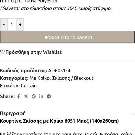
Ποιότητα: 100% Polyester
Πλένεται στο πλυντήριο στους 30
C χωρίς στύψιμο.
ο
-
+
ΠΡΟΣΘΉΚΗ ΣΤΟ ΚΑΛΆΘΙ
Πρόσθήκη στην Wishlist
Κωδικός προϊόντος:
AD6051-4
Κατηγορίες:
Mε Κρίκο
,
Σκίασης / Blackout
Ετικέτα:
Curtain
Share:
Περιγραφή
Κουρτίνα Σκίασης με Κρίκο 6051 Μπεζ (140x260cm)
Επιλέξτε κουρτίνες έτοιμες ραμμένες με ρέλι & τρέσα, κρίκο