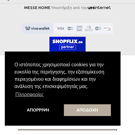
MESSE HOME
Υποστήριξη από την
Ο ιστότοπος χρησιμοποιεί cookies για την
ευκολία της περιήγησης, την εξατομίκευση
Εγγραφή στο Newsletter
περιεχομένου και διαφημίσεων και την
ανάλυση της επισκεψιμότητάς μας.
Κάνε εγγραφή στο newsletter μας για να
Πληροφορίες
λαμβάνεις αποκλειστικές προσφορές.
ΑΠΟΡΡΙΨΗ
ΑΠΟΔΟΧΗ
Εγγραφή