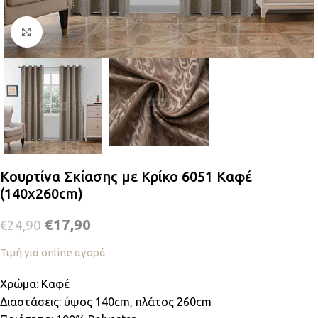
Κλικ για μεγέθυνση
Κουρτίνα Σκίασης με Κρίκο 6051 Καφέ
(140x260cm)
€
17,90
€
24,90
Τιμή για online αγορά
Χρώμα: Καφέ
Διαστάσεις: ύψος 140cm, πλάτος 260cm