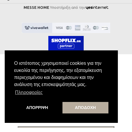
MESSE HOME
Υποστήριξη από την
Ο ιστότοπος χρησιμοποιεί cookies για την
ευκολία της περιήγησης, την εξατομίκευση
Εγγραφή στο Newsletter
περιεχομένου και διαφημίσεων και την
ανάλυση της επισκεψιμότητάς μας.
Κάνε εγγραφή στο newsletter μας για να
Πληροφορίες
λαμβάνεις αποκλειστικές προσφορές.
ΑΠΟΡΡΙΨΗ
ΑΠΟΔΟΧΗ
Εγγραφή