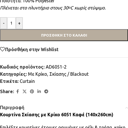
Ποιότητα: 100% Polyester
Πλένεται στο πλυντήριο στους 30
C χωρίς στύψιμο.
ο
-
+
ΠΡΟΣΘΉΚΗ ΣΤΟ ΚΑΛΆΘΙ
Πρόσθήκη στην Wishlist
Κωδικός προϊόντος:
AD6051-2
Κατηγορίες:
Mε Κρίκο
,
Σκίασης / Blackout
Ετικέτα:
Curtain
Share:
Περιγραφή
Κουρτίνα Σκίασης με Κρίκο 6051 Καφέ (140x260cm)
Επιλέξτε κουρτίνες έτοιμες ραμμένες με ρέλι & τρέσα, κρίκο