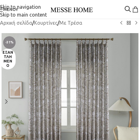
Skip to navigation
ΜΕΝΟΎ
Skip to main content
Αρχική σελίδα
/
Κουρτίνες
/
Mε Τρέσα
-31%
ΕΞΑΝ
ΤΛΗ
ΜΈΝ
Ο