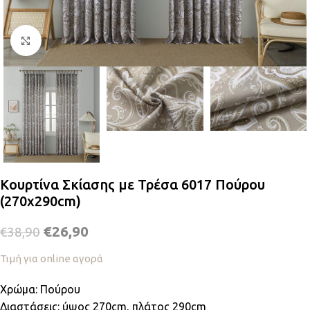
Κλικ για μεγέθυνση
Κουρτίνα Σκίασης με Τρέσα 6017 Πούρου
(270x290cm)
€
26,90
€
38,90
Τιμή για online αγορά
Χρώμα: Πούρου
Διαστάσεις: ύψος 270cm, πλάτος 290cm