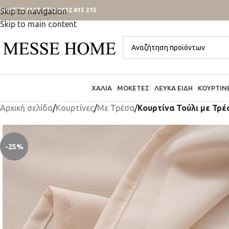
ΑΛΕΣΤΕ ΜΑΣ ΣΤΟ 2612 615 215
Skip to navigation
Skip to main content
ΧΑΛΙΆ
ΜΟΚΈΤΕΣ
ΛΕΥΚΆ ΕΊΔΗ
ΚΟΥΡΤΊΝ
Αρχική σελίδα
/
Κουρτίνες
/
Mε Τρέσα
/
Κουρτίνα Τούλι με Τρέ
-25%