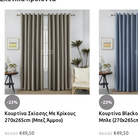
-23%
-23%
Κουρτίνα Σκίασης Με Κρίκους
Κουρτίνα Blacko
270x265cm (Μπεζ Άμμου)
Μπλε (270x265c
€
49,50
€
49,50
€
64,50
€
64,50