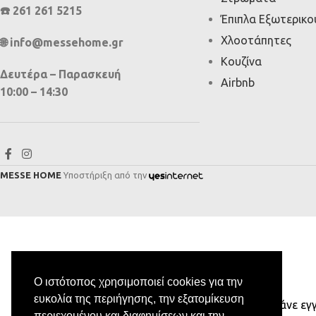
☎️ 261 261 5215
Έπιπλα Εξωτερικ
Χλοοτάπητες
🌐 info@messehome.gr
Κουζίνα
Δευτέρα – Παρασκευή
Airbnb
10:00 – 14:30
MESSE HOME
Υποστήριξη από την
Ο ιστότοπος χρησιμοποιεί cookies για την
ευκολία της περιήγησης, την εξατομίκευση
Κάνε εγ
περιεχομένου και διαφημίσεων και την