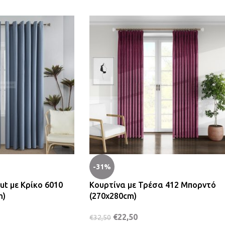
-31%
ut με Κρίκο 6010
Κουρτίνα με Τρέσα 412 Μπορντό
m)
(270x280cm)
€
22,50
€
32,50