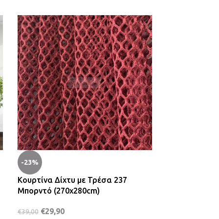
-23%
-31%
Κουρτίνα Δίχτυ με Τρέσα 237
Κουρτίνα Γάζ
Μπορντό (270x280cm)
Καπουτσίνο (
€
29,90
€
14,90
€
39,00
€
21,50