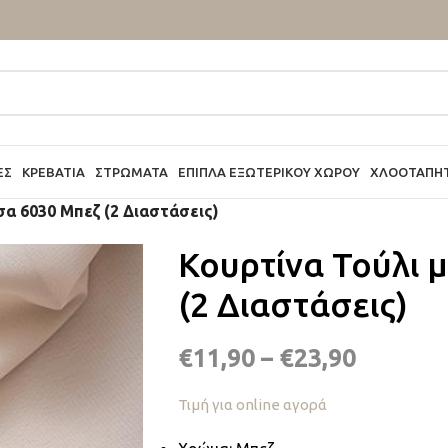
ΕΣ
ΚΡΕΒΆΤΙΑ
ΣΤΡΏΜΑΤΑ
ΈΠΙΠΛΑ ΕΞΩΤΕΡΙΚΟΎ ΧΏΡΟΥ
ΧΛΟΟΤΆΠΗ
σα 6030 Μπεζ (2 Διαστάσεις)
Κουρτίνα Τούλι 
(2 Διαστάσεις)
€
11,90
–
€
23,90
Τιμή για online αγορά