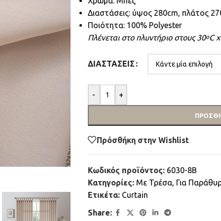
Χρώμα: Μπεζ
Διαστάσεις: ύψος 280cm, πλάτος 2
Ποιότητα: 100% Polyester
Πλένεται στο πλυντήριο στους 30
C χ
ο
ΔΙΑΣΤΆΣΕΙΣ
-
+
ΠΡΟΣΘΉ
Πρόσθήκη στην Wishlist
Κωδικός προϊόντος:
6030-8B
Κατηγορίες:
Mε Τρέσα
,
Για Παράθυ
Ετικέτα:
Curtain
Share: