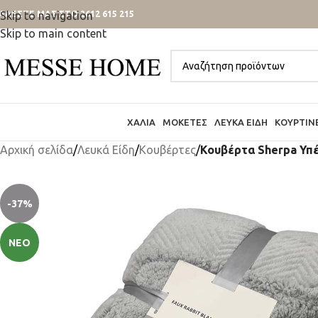
ΑΛΕΣΤΕ ΜΑΣ ΣΤΟ 2612 615 215
Skip to navigation
Skip to main content
ΧΑΛΙΆ
ΜΟΚΈΤΕΣ
ΛΕΥΚΆ ΕΊΔΗ
ΚΟΥΡΤΊΝ
Αρχική σελίδα
/
Λευκά Είδη
/
Κουβέρτες
/
Κουβέρτα Sherpa Υπέ
-37%
ΝΈΟ