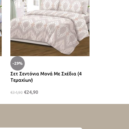
-29%
-28%
Σετ Σεντόνια Μονά Με Σχέδια (4
Σετ Κουβερλί
Τεμαχίων)
€
35,90
€
49,90
€
24,90
€
34,90