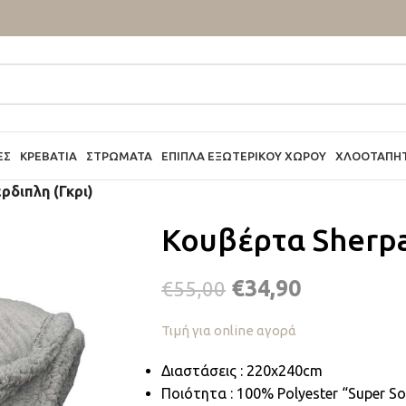
ΕΣ
ΚΡΕΒΆΤΙΑ
ΣΤΡΏΜΑΤΑ
ΈΠΙΠΛΑ ΕΞΩΤΕΡΙΚΟΎ ΧΏΡΟΥ
ΧΛΟΟΤΆΠΗ
ρδιπλη (Γκρι)
Κουβέρτα Sherpa
€
34,90
€
55,00
Τιμή για online αγορά
Διαστάσεις : 220x240cm
Ποιότητα : 100% Polyester “Super So