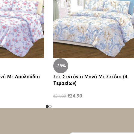
-29%
ονά Με Λουλούδια
Σετ Σεντόνια Μονά Με Σχέδια (4
Τεμαχίων)
€
24,90
€
34,90