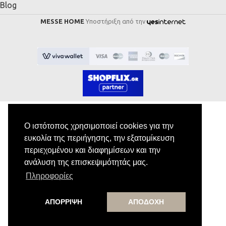
Blog
MESSE HOME
Υποστήριξη από την
Ο ιστότοπος χρησιμοποιεί cookies για την
Εγγραφή στο Newsletter
ευκολία της περιήγησης, την εξατομίκευση
περιεχομένου και διαφημίσεων και την
ανάλυση της επισκεψιμότητάς μας.
Κάνε εγγραφή στο newsletter μας για να
Πληροφορίες
λαμβάνεις αποκλειστικές προσφορές.
ΑΠΟΡΡΙΨΗ
ΑΠΟΔΟΧΗ