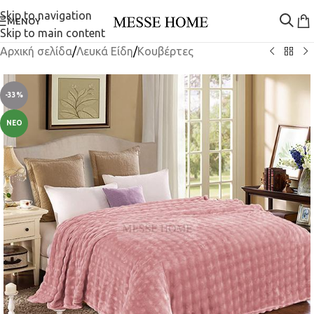
Skip to navigation
ΜΕΝΟΎ
Skip to main content
Αρχική σελίδα
/
Λευκά Είδη
/
Κουβέρτες
-33%
ΝΈΟ