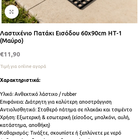
Κλικ για μεγέθυνση
Λαστιχένιο Πατάκι Εισόδου 60x90cm HT-1
(Μαύρο)
€
11,90
Τιμή για online αγορά
Χαρακτηριστικά:
Υλικό: Ανθεκτικό λάστιχο / rubber
Επιφάνεια: Διάτρητη για καλύτερη αποστράγγιση
Αντιολισθητικό: Σταθερό πάτημα σε πλακάκι και τσιμέντο
Χρήση: Εξωτερική & εσωτερική (είσοδος, μπαλκόνι, αυλή,
κατάστημα, αποθήκη)
Καθαρισμός: Τινάξτε, σκουπίστε ή ξεπλύνετε με νερό