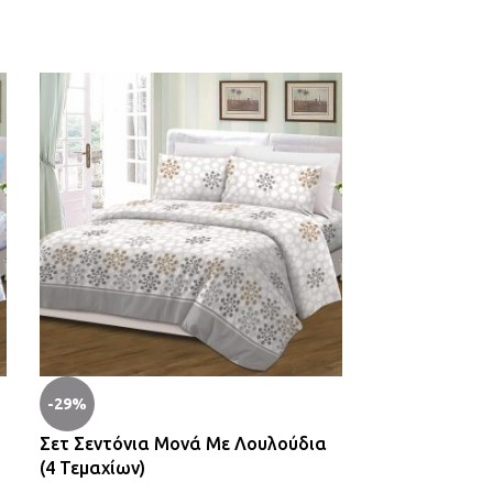
-29%
-29%
Σετ Σεντόνια Μονά Με Λουλούδια
Σετ Σεντόνια
(4 Τεμαχίων)
Τεμαχίων)