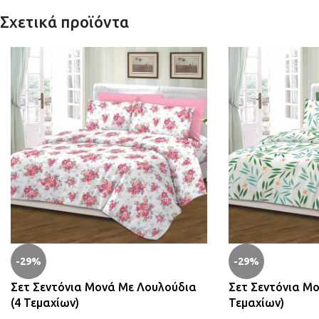
Σχετικά προϊόντα
-29%
-29%
Σετ Σεντόνια Μονά Με Λουλούδια
Σετ Σεντόνια Μ
(4 Τεμαχίων)
Τεμαχίων)