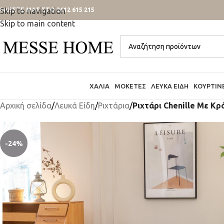
ΑΛΕΣΤΕ ΜΑΣ ΣΤΟ 2612 615 215
Skip to navigation
Skip to main content
ΧΑΛΙΆ
ΜΟΚΈΤΕΣ
ΛΕΥΚΆ ΕΊΔΗ
ΚΟΥΡΤΊΝ
Αρχική σελίδα
/
Λευκά Είδη
/
Ριχτάρια
/
Ριχτάρι Chenille Με Κρ
-24%