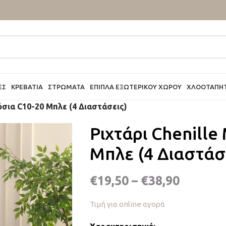
ΕΣ
ΚΡΕΒΆΤΙΑ
ΣΤΡΏΜΑΤΑ
ΈΠΙΠΛΑ ΕΞΩΤΕΡΙΚΟΎ ΧΏΡΟΥ
ΧΛΟΟΤΆΠΗ
όσια C10-20 Μπλε (4 Διαστάσεις)
Ριχτάρι Chenille
Μπλε (4 Διαστάσ
€
19,50
–
€
38,90
Τιμή για online αγορά