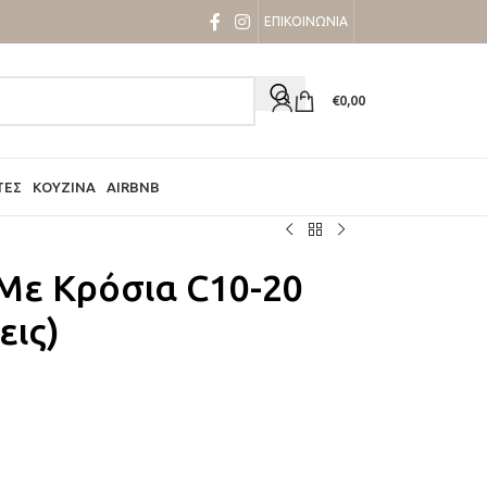
ΕΠΙΚΟΙΝΩΝΙΑ
€
0,00
ΤΕΣ
ΚΟΥΖΊΝΑ
AIRBNB
 Με Κρόσια C10-20
εις)