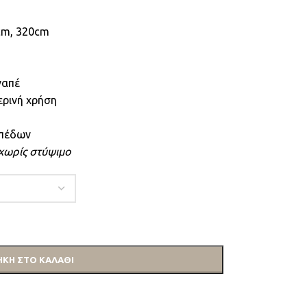
cm, 320cm
ναπέ
ερινή χρήση
απέδων
 χωρίς στύψιμο
ΚΗ ΣΤΟ ΚΑΛΆΘΙ