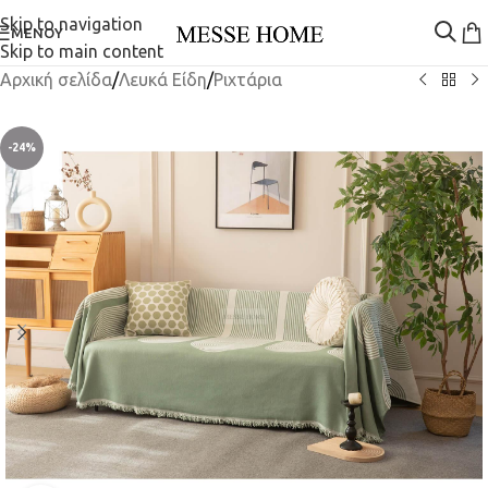
Skip to navigation
ΜΕΝΟΎ
Skip to main content
Αρχική σελίδα
/
Λευκά Είδη
/
Ριχτάρια
-24%