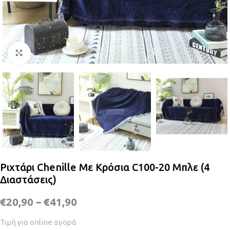
Κλικ για μεγέθυνση
Ριχτάρι Chenille Με Κρόσια C100-20 Μπλε (4
Διαστάσεις)
€
20,90
–
€
41,90
Τιμή για online αγορά