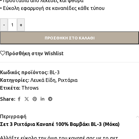
• Προστασία από λεκέδες και φθορά
• Εύκολη εφαρμογή σε καναπέδες κάθε τύπου
-
+
ΠΡΟΣΘΉΚΗ ΣΤΟ ΚΑΛΆΘΙ
Πρόσθήκη στην Wishlist
Κωδικός προϊόντος:
BL-3
Κατηγορίες:
Λευκά Είδη
,
Ριχτάρια
Ετικέτα:
Throws
Share:
Περιγραφή
Σετ 3 Ριχτάρια Καναπέ 100% Βαμβάκι BL-3 (Μόκα)
Αλλάξτε εύκολα την όψη του καναπέ σας με το σετ